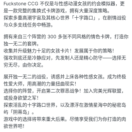
Fuckstone CCG 不仅是与性感动漫女孩的约会模拟器，更
是一款完整的集换式卡牌游戏，拥有大量深度策略。
探索多重高潮宇宙及其核心世界「十字路口」，在剧情战役
与众多支线任务中畅游。
拥有来自三个阵营的 300 多张不同风格的情色卡牌，打造你
独一无二的套牌。
收集并升级魅力十足的女孩卡片！发展属于你的策略！
强攻到底还是冷静应对，先发制人还是精心防守——选择无
穷无尽，由你决定。
展开独一无二的战役，诱惑并上床各种性感女孩。成为终极
性爱大师，用高潮的力量扭曲现实！
选择你的阵营，开启第二次罪恶战争！加入完美光辉联盟，
或投身欲望之军！
探索淫乱的十字路口世界，以及漂浮在激情星海中的秘密岛
屿「阴蒂岛」。
游戏中的选择将带来重大后果。尽情享受我们为你打造的肉
欲世界吧！