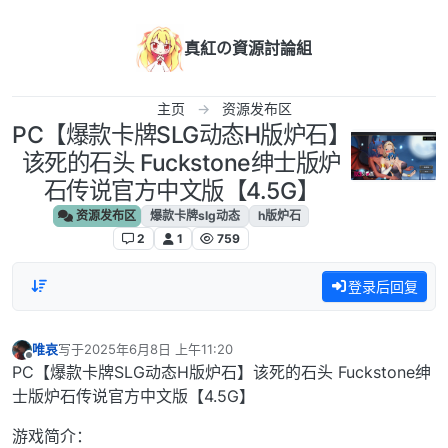
跳转至内容
真紅の資源討論組
主页
资源发布区
PC【爆款卡牌SLG动态H版炉石】
该死的石头 Fuckstone绅士版炉
石传说官方中文版【4.5G】
资源发布区
爆款卡牌slg动态
h版炉石
2
1
759
登录后回复
唯哀
写于
2025年6月8日 上午11:20
最后由 编辑
离线
PC【爆款卡牌SLG动态H版炉石】该死的石头 Fuckstone绅
士版炉石传说官方中文版【4.5G】
游戏简介：