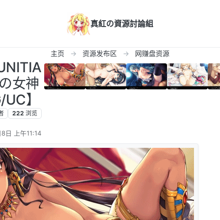
真紅の資源討論組
主页
资源发布区
网赚盘资源
NITIA
の女神
G/UC】
者
222
浏览
8日 上午11:14