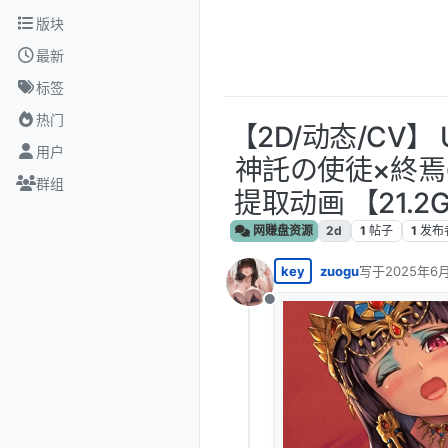
跳转至内容
版块
最新
标签
热门
【2D/动态/CV】 U
用户
神託の使徒×終焉
群组
提取动画 【21.2
网赚盘资源
2d
1
帖子
1
发布
key
zuogu
写于
2025年6月
最后由 编辑
离线