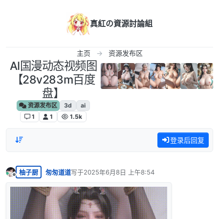
跳转至内容
真紅の資源討論組
主页
资源发布区
AI国漫动态视频图
【28v283m百度
盘】
资源发布区
3d
ai
1
1
1.5k
登录后回复
柚子厨
匆匆道道
写于
2025年6月8日 上午8:54
最后由 编辑
离线