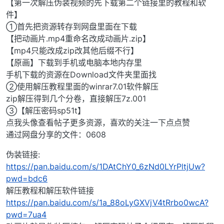
【第一次解压伪装视频的先下载第二个链接里的教程和软
件】
①首先把资源转存到网盘里面在下载
【把动画片.mp4重命名改成动画片.zip】
【mp4只能改成zip改其他后缀不行】
【原画】下载到手机或电脑本地内存里
手机下载的资源在Download文件夹里面找
②使用解压教程里面的winrar7.01软件解压
zip解压得到几个分卷，直接解压7z.001
③【解压密码sp51t】
点我头像查看帖子更多资源，喜欢的关注一下点点赞
通过网盘分享的文件：0608
伪装链接:
https://pan.baidu.com/s/1DAtChY0_6zNd0LYrPltjUw?
pwd=bdc6
解压教程和解压软件链接
https://pan.baidu.com/s/1a_88oLyGXVjV4tRrbo0wcA?
pwd=7ua4