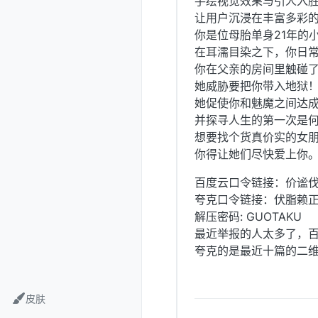
手绘视觉效果与引人入
让用户沉浸在丰富多彩
你是位母胎单身21年的
在耳濡目染之下，你日
你在父亲的房间里触碰
她威胁要把你带入地狱
她促使你和魅魔之间达
并探寻人生的第一次是何
想要找个货真价实的女
你得让她们尽快爱上你
百度云口令链接：价谧
夸克口令链接：伏脂赖
解压密码: GUOTAKU
最近举报的人太多了，
夸克的是最近十篇的二
皮肤