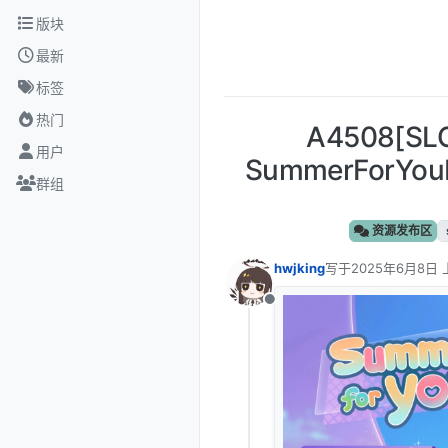
跳转至内容
版块
最新
标签
热门
A4508[
用户
SummerForY
群组
资源发布区
hwjking
写于
2025年6月8日 
最后由 编辑
离线