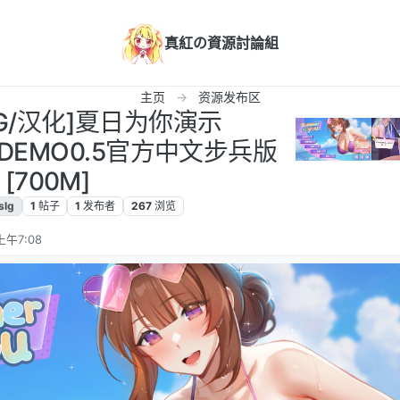
真紅の資源討論組
主页
资源发布区
SLG/汉化]夏日为你演示
ouDEMO0.5官方中文步兵版
[700M]
slg
1
帖子
1
发布者
267
浏览
上午7:08