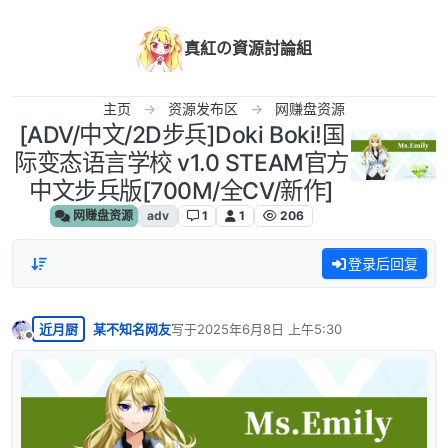
跳转至内容
真紅の資源討論組
主页
资源发布区
网赚盘资源
[ADV/中文/2D步兵]Doki Boki!国
际变态语言学校 v1.0 STEAM官方
中文步兵版[700M/全CV/新作]
网赚盘资源
adv
1
1
206
登录后回复
近月厨
某不知名网友
写于
2025年6月8日 上午5:30
最后由 编辑
离线