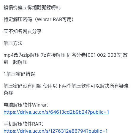
鏌愪笉鐭ュ悕缃戝弸鍒嗕韩
特定解压密码（Winrar RAR可用）
某不知名网友分享
解压方法
mp4改为zip解压 7z直接解压 同名分卷[001 002 003等]放
到一起解压
1.解压密码错误
解压密码没有问题 使用以下两个解压软件可以解决所有疑难
杂症
电脑解压软件Winrar：
https://drive.uc.cn/s/64613cd2b9b24?public=1
手机解压软件RAR：
https://drive.uc.cn/s/1276312e86794?public=1