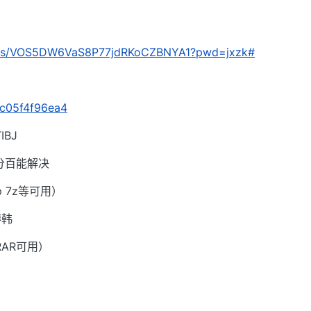
com/s/VOS5DW6VaS8P77jdRKoCZBNYA1?pwd=jxzk#
f0c05f4f96ea4
BJ
分百能解决
p 7z等可用）
嗕韩
RAR可用）