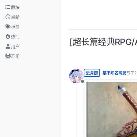
跳转至内容
版块
最新
标签
热门
[超长篇经典RPG/A
用户
群组
近月厨
某不知名网友
写于
最后由
离线