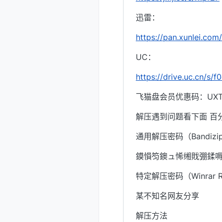
迅雷：
https://pan.xunlei.
UC：
https://drive.uc.cn/s/
飞猫盘会员优惠码：UXTI
解压遇到问题看下面 百
通用解压密码（Bandizi
鏌愪笉鐭ュ悕缃戝弸鍒
特定解压密码（Winrar 
某不知名网友分享
解压方法