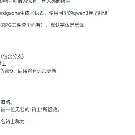
影响它剧情的优秀，代入感超级强
rdgacha生成术语表，使用阿里的qwen3模型翻译
（RPG三件套里面有），默认字体是黑体
景（包含分支）
以上
等级9，后续将有追加更新
的道路。
被一位无名的“骑士”所拯救。
名骑士称为……