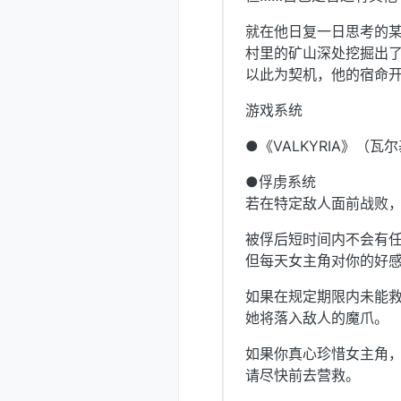
就在他日复一日思考的
村里的矿山深处挖掘出
以此为契机，他的宿命开
游戏系统
●《VALKYRIA》（
●俘虏系统
若在特定敌人面前战败
被俘后短时间内不会有任
但每天女主角对你的好
如果在规定期限内未能救
她将落入敌人的魔爪。
如果你真心珍惜女主角
请尽快前去营救。