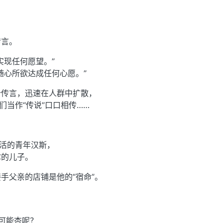
传言。
实现任何愿望。”
随心所欲达成任何心愿。”
个传言，迅速在人群中扩散，
们当作“传说”口口相传……
生活的青年汉斯，
尔的儿子。
手父亲的店铺是他的“宿命”。
。
可能杏呢？