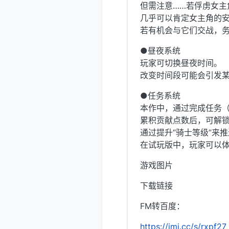
但需注意……若俘虏女主
几乎可以肯定女主角的
若有机会与它们交战，
●昼夜系统
玩家可切换昼夜时间。
改变时间段可能会引发
●任务系统
本作中，通过完成任务（Q
累积贡献点数后，可解锁
通过提升“骑士等级”来
在试玩版中，玩家可以体
游戏图片
下载链接
FM转百度：
https://jmj.cc/s/rxpf27