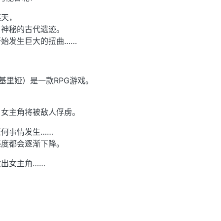
某天，
了神秘的古代遗迹。
始发生巨大的扭曲……
瓦尔基里娅）是一款RPG游戏。
，女主角将被敌人俘虏。
何事情发生……
感度都会逐渐下降。
出女主角……
，