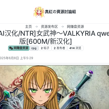
真紅の資源討論組
主页
资源发布区
网赚盘资源
I汉化/NTR]女武神～VALKYRIA q
版[600M/新汉化]
网赚盘资源
rpg
2
帖子
2
发布者
414
浏览
2025年6月8日 上午5:29
 编辑