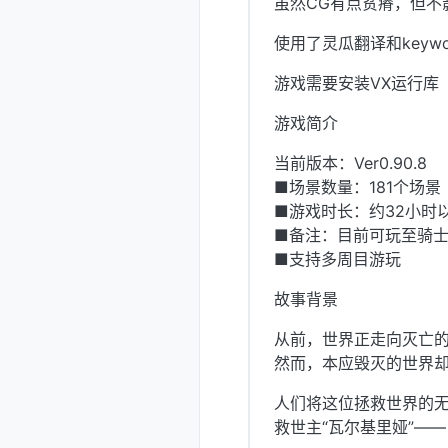
虽然CG有点贫瘠，但不
使用了灵瓜翻译和keywo
游戏需要安装VX运行库
游戏简介
当前版本：Ver0.90.8
■场景数量：181个场
■游戏时长：约32小时
■备注：目前可玩至骑士
■支持多周目游玩
故事背景
从前，世界正走向灭亡
然而，本应毁灭的世界却
人们将这位拯救世界的无
救世主“瓦尔基里娅”——