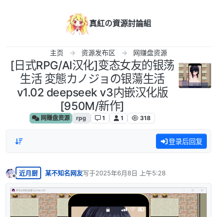
跳转至内容
真紅の資源討論組
主页
资源发布区
网赚盘资源
[日式RPG/AI汉化]变态女友的银荡
生活 変態カノジョの银蕩生活
v1.02 deepseek v3内嵌汉化版
[950M/新作]
网赚盘资源
rpg
1
1
318
登录后回复
近月厨
某不知名网友
写于
2025年6月8日 上午5:28
最后由 编辑
离线