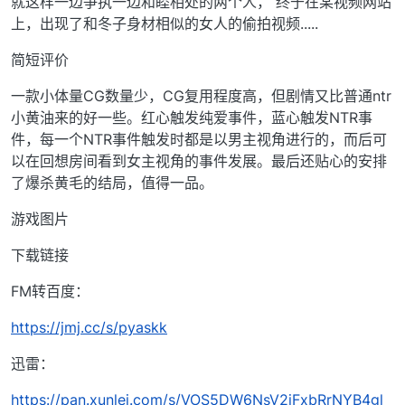
就这样一边争执一边和睦相处的两个人， 终于在某视频网站
上，出现了和冬子身材相似的女人的偷拍视频.....
简短评价
一款小体量CG数量少，CG复用程度高，但剧情又比普通ntr
小黄油来的好一些。红心触发纯爱事件，蓝心触发NTR事
件，每一个NTR事件触发时都是以男主视角进行的，而后可
以在回想房间看到女主视角的事件发展。最后还贴心的安排
了爆杀黄毛的结局，值得一品。
游戏图片
下载链接
FM转百度：
https://jmj.cc/s/pyaskk
迅雷：
https://pan.xunlei.com/s/VOS5DW6NsV2jFxbRrNYB4gl