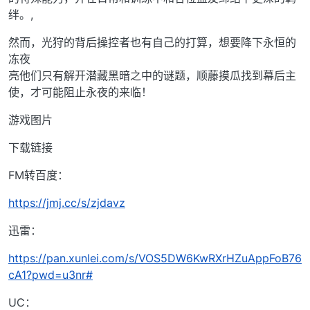
绊。,
然而，光狩的背后操控者也有自己的打算，想要降下永恒的
冻夜
亮他们只有解开潜藏黑暗之中的谜题，顺藤摸瓜找到幕后主
使，才可能阻止永夜的来临！
游戏图片
下载链接
FM转百度：
https://jmj.cc/s/zjdavz
迅雷：
https://pan.xunlei.com/s/VOS5DW6KwRXrHZuAppFoB76
cA1?pwd=u3nr#
UC：