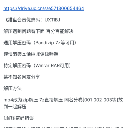
https://drive.uc.cn/s/e571300654464
飞猫盘会员优惠码：UXTIBJ
解压遇到问题看下面 百分百能解决
通用解压密码（Bandizip 7z等可用）
鏌愪笉鐭ュ悕缃戝弸鍒嗕韩
特定解压密码（Winrar RAR可用）
某不知名网友分享
解压方法
mp4改为zip解压 7z直接解压 同名分卷[001 002 003等]放
到一起解压
1.解压密码错误