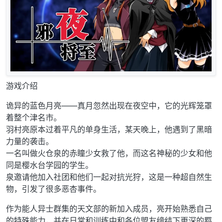
游戏介绍
诡异的蓝色月亮——真月忽然出现在夜空中，它的光辉笼罩
着整个津名市。
羽村亮原本过着平凡的单身生活，某天晚上，他遇到了黑暗
力量的袭击。
一名叫做火仓泉的赤瞳少女救了他，而这名神秘的少女和他
同是樱水台学园的学生。
泉邀请他加入社团和他们一起对抗光狩，这是一种超自然生
物，引发了很多恶杏事件。
作为能人异士群集的天文部的新加入成员，亮开始熟悉自己
的特殊能力，并在日常和训练中和各位盟友缔结下更深的羁