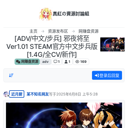
跳转至内容
真紅の資源討論組
主页
资源发布区
网赚盘资源
[ADV/中文/步兵] 邪夜将至
Ver1.01 STEAM官方中文步兵版
[1.4G/全CV/新作]
网赚盘资源
adv
1
1
169
登录后回复
近月厨
某不知名网友
写于
2025年6月8日 上午5:28
最后由 编辑
离线