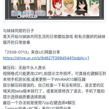
与妹妹同居的日子
某天开始与妹妹共同生活的日常模拟游戏 和有点傲娇的妹妹
展开的日常故事
「2506-0713」来自UC网盘分享
https://drive.uc.cn/s/9d627f399d544?public=1
解压码：无敌牛头人酋长
视频格式只能更改(ZIP),如提示文件损坏，可直接右键解压到
本地手机则长按,或者更新一下WinRAR7.0解压器
提示解压码错误的，自己检查一下有没有转区，语言里的区
域关闭beta版本就行了，或者就是修改了语言，手机下载如
提示选择画质要选择原画
最后一个办法就是使用7zip右键选择#解压
「winrar安卓+PC版」来自UC网盘分享