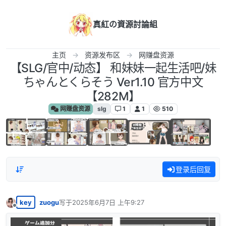
跳转至内容
真紅の資源討論組
主页
资源发布区
网赚盘资源
【SLG/官中/动态】 和妹妹一起生活吧/妹
ちゃんとくらそう Ver1.10 官方中文
【282M】
网赚盘资源
slg
1
1
510
登录后回复
key
zuogu
写于
2025年6月7日 上午9:27
最后由 编辑
离线