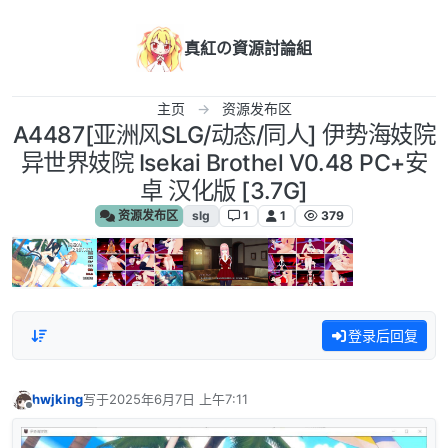
跳转至内容
真紅の資源討論組
主页
资源发布区
A4487[亚洲风SLG/动态/同人] 伊势海妓院
异世界妓院 Isekai Brothel V0.48 PC+安
卓 汉化版 [3.7G]
资源发布区
slg
1
1
379
登录后回复
hwjking
写于
2025年6月7日 上午7:11
最后由 编辑
离线