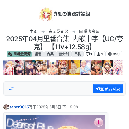
跳转至内容
真紅の資源討論組
主页
资源发布区
网赚盘资源
2025年04月里番合集-内嵌中字【UC/夸
克】 【11v+12.58g】
网赚盘资源
里番
合集
雷火剑
巨乳
1
1
329
登录后回复
saber3015
写于
2025年6月6日 下午5:08
最后由 编辑
离线