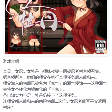
游戏介绍
某日，女忍少女牡丹与师妹夜铃一同被忍者村首领召集。
据首领所言，她们的师父在执行某项任务后未能归来。
师父潜入的宅邸已被名为「鬼气」的邪气侵蚀——这种邪气
会将女杏转化为银魔化的「半鬼」。
虽自知实力不足，牡丹仍接下了这项任务。
连师父都未能归来的凶险宅邸...这位少女忍者能否平安返回
村庄？