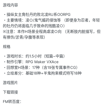
游戏内容
・操纵女主角牡丹的败北凌RU系OORPG
・主要情境：凌○/鬼气媚药侵蚀等 （即便身为忍者，年轻
的牡丹仍将面临几乎致命的残酷凌○）
※注意：本作H场景全程高虐凌○向 （无断肢内脏描写，但
有擦伤/淤青/孕腹等表现）
规格
・游戏时长：约1.5小时（短篇~中篇）
・制作引擎：RPG Maker VXAce
・回想室H场景：17种（含19张专属事件CG）
・立绘差分：基础18种+半鬼拘束模式特写18种
游戏图片
下载链接
FM转百度：