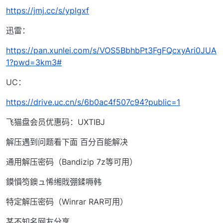
https://jmj.cc/s/yplgxf
迅雷：
https://pan.xunlei.com/s/VOS5BbhbPt3FgFQcxyAri0JUA
1?pwd=3km3#
UC：
https://drive.uc.cn/s/6b0ac4f507c94?public=1
飞猫盘会员优惠码：UXTIBJ
解压遇到问题看下面 百分百能解决
通用解压密码（Bandizip 7z等可用）
鏌愪笉鐭ュ悕缃戝弸鍒嗕韩
特定解压密码（Winrar RAR可用）
某不知名网友分享