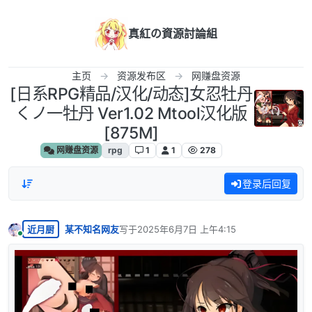
跳转至内容
真紅の資源討論組
主页
资源发布区
网赚盘资源
[日系RPG精品/汉化/动态]女忍牡丹
くノ一牡丹 Ver1.02 Mtool汉化版
[875M]
网赚盘资源
rpg
1
1
278
登录后回复
近月厨
某不知名网友
写于
2025年6月7日 上午4:15
最后由 编辑
在线