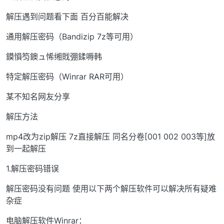
解压遇到问题看下面 百分百能解决
通用解压密码（Bandizip 7z等可用）
鏌愪笉鐭ュ悕缃戝弸鍒嗕韩
特定解压密码（Winrar RAR可用）
某不知名网友分享
解压方法
mp4改为zip解压 7z直接解压 同名分卷[001 002 003等]放
到一起解压
1.解压密码错误
解压密码没有问题 使用以下两个解压软件可以解决所有疑难
杂症
电脑解压软件Winrar：