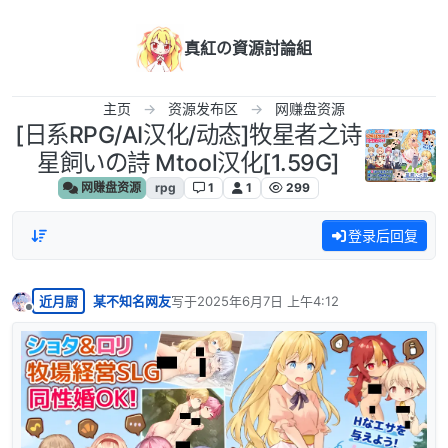
跳转至内容
真紅の資源討論組
主页
资源发布区
网赚盘资源
[日系RPG/AI汉化/动态]牧星者之诗
星飼いの詩 Mtool汉化[1.59G]
网赚盘资源
rpg
1
1
299
登录后回复
近月厨
某不知名网友
写于
2025年6月7日 上午4:12
最后由 编辑
离线