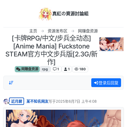
跳转至内容
真紅の資源討論組
主页
资源发布区
网赚盘资源
[卡牌RPG/中文/步兵全动态]
[Anime Mania] Fuckstone
STEAM官方中文步兵版[2.3G/新
作]
网赚盘资源
rpg
1
1
180
登录后回复
近月厨
某不知名网友
写于
2025年6月7日 上午4:08
最后由 编辑
离线