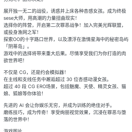
展开独一无二的战役，诱惑并上床各种杏感女孩。成为终极
sese大师，用高潮的力量扭曲现实！
选择你的阵营，开启第二次罪恶战争！加入完美光辉联盟，
或投身渔网之军！
探索OO的十字路口世界，以及漂浮在激情星海中的秘密岛屿
「阴蒂岛」。
游戏中的选择将带来重大后果。尽情享受我们为你打造的肉
欲世界吧！
不仅是 CG，还是约会模拟器！
在主线和支线任务中邂逅超过 30 位杏感动漫女孩。
超过 40 段 CG ERO场景，包括魅魔、天使、精灵女孩、猫
娘、狐娘等你体验！
先进的 AI 会让你娱乐无穷，并成为训练的绝佳对手。
磨练技巧，成为传奇！享受绚丽视觉效果，沉浸在罪恶与堕
落的世界中！
游戏图片