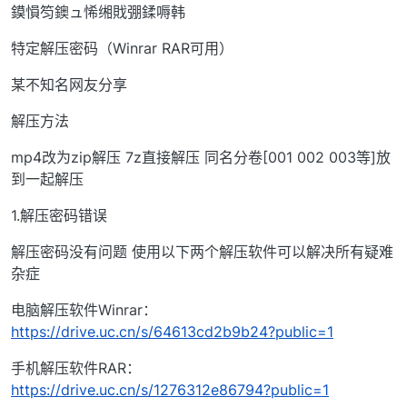
鏌愪笉鐭ュ悕缃戝弸鍒嗕韩
特定解压密码（Winrar RAR可用）
某不知名网友分享
解压方法
mp4改为zip解压 7z直接解压 同名分卷[001 002 003等]放
到一起解压
1.解压密码错误
解压密码没有问题 使用以下两个解压软件可以解决所有疑难
杂症
电脑解压软件Winrar：
https://drive.uc.cn/s/64613cd2b9b24?public=1
手机解压软件RAR：
https://drive.uc.cn/s/1276312e86794?public=1