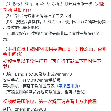
（1）修改后缀《.mp4》为《.zip》打开解压第一次（
只能
是.zip其他不行
）
（2）得到2号包输密码解压第二次即可
（PS：按照步骤操作，后缀为zip且使用winrar7.0解压仍提
示失败的小概率BUG）
（可通过保存/下载整个文件夹而非单个文件来解决这个问
题）
（
手机直接下载MP4如果要选画质，只能原画，否则
会出问题
）
视频包用以下软件打开（可自行下载或下面附件下
载）
电脑：Bandizip7.36及以上或Winrar7.0
安卓手机：rar7.01(Winrar手机版)
苹果手机：商店下载解压专家（
苹果应用页
）
（有狼友用QQ浏览器也可以解压，也可以尝试）
视频就是压缩包，第一次解压请查看上方小教程
密码：zhengshun@983