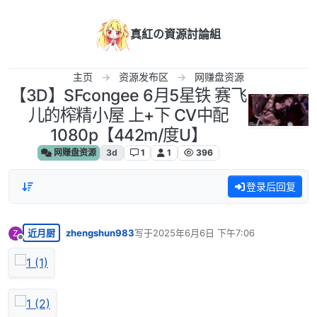
跳转至内容
真紅の資源討論組
主页
资源发布区
网赚盘资源
【3D】SFcongee 6月5星铁 赛飞
儿的榨精小屋 上+下 CV中配
1080p【442m/度U】
网赚盘资源
3d
1
1
396
登录后回复
近月厨
zhengshun983
写于
2025年6月6日 下午7:06
Z
最后由 编辑
离线