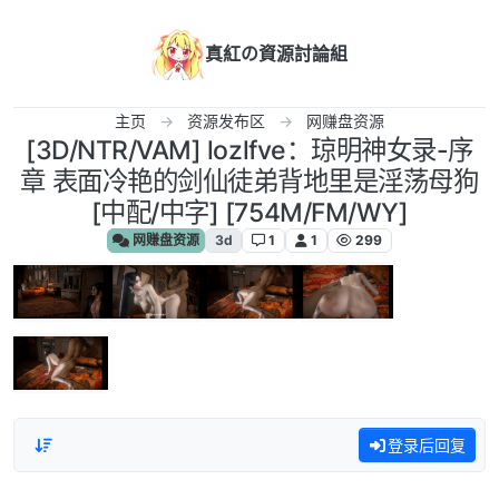
跳转至内容
真紅の資源討論組
主页
资源发布区
网赚盘资源
[3D/NTR/VAM] lozlfve：琼明神女录-序
章 表面冷艳的剑仙徒弟背地里是淫荡母狗
[中配/中字] [754M/FM/WY]
网赚盘资源
3d
1
1
299
登录后回复