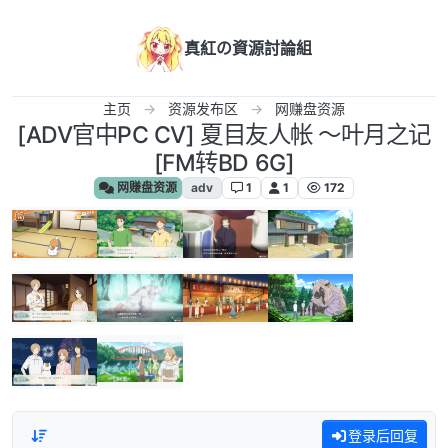
跳转至内容
真紅の資源討論組
主页
资源发布区
网赚盘资源
[ADV官中PC CV] 夏目友人帐 ～叶月之记
[FM转BD 6G]
网赚盘资源
adv
1
1
172
登录后回复