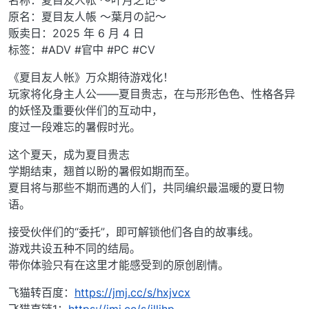
原名：夏目友人帳 ～葉月の記～
贩卖日：2025 年 6 月 4 日
标签：#ADV #官中 #PC #CV
《夏目友人帐》万众期待游戏化！
玩家将化身主人公——夏目贵志，在与形形色色、性格各异
的妖怪及重要伙伴们的互动中，
度过一段难忘的暑假时光。
这个夏天，成为夏目贵志
学期结束，翘首以盼的暑假如期而至。
夏目将与那些不期而遇的人们，共同编织最温暖的夏日物
语。
接受伙伴们的“委托”，即可解锁他们各自的故事线。
游戏共设五种不同的结局。
带你体验只有在这里才能感受到的原创剧情。
飞猫转百度：
https://jmj.cc/s/hxjvcx
飞猫直链1：
https://jmj.cc/s/jllihp