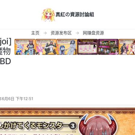
真紅の資源討論組
主页
资源发布区
网赚盘资源
oi]
魔物
BD
年6月6日 下午12:51
辑