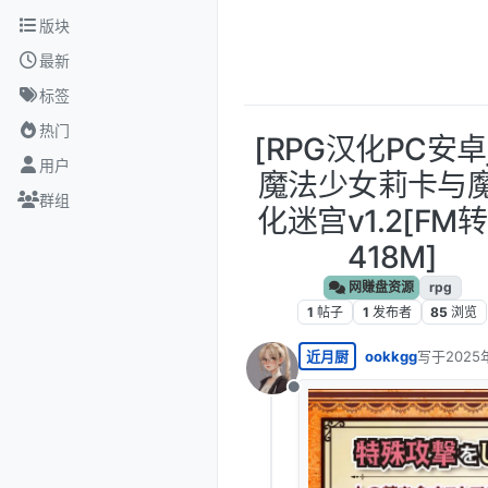
跳转至内容
版块
最新
标签
热门
[RPG汉化PC安卓j
用户
魔法少女莉卡与
群组
化迷宫v1.2[FM转
418M]
网赚盘资源
rpg
1
帖子
1
发布者
85
浏览
近月厨
ookkgg
写于
2025
最后由 编
离线