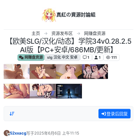
跳转至内容
真紅の資源討論組
主页
资源发布区
网赚盘资源
【欧美SLG/汉化/动态】学院34v0.28.2.5
AI版【PC+安卓/686MB/更新】
网赚盘资源
slg 汉化 中文 安卓
1
1
111
登录后回复
52xxacg
写于
2025年6月6日 上午11:15
5
最后由 编辑