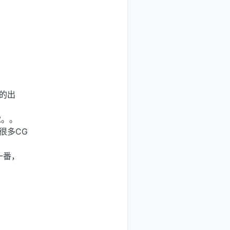
的出
觉。。
很多CG
一番，