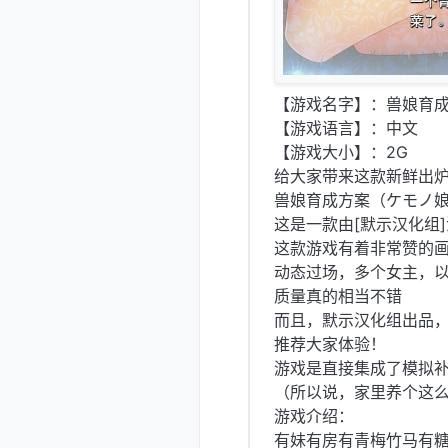
【游戏名字】：兽娘育成
【游戏语言】：中文
【游戏大小】：2G
给大家带来这款新鲜出炉
兽娘育成方案（ケモノ娘
这是一款由[默示汉化组
这款游戏有着非常赞的画
动态过场，多个女主，以
质量真的相当不错
而且，默示汉化组出品
推荐大家体验！
游戏是直接集成了模拟
（所以说，家里养个这
游戏介绍：
有妹有房有青梅竹马有