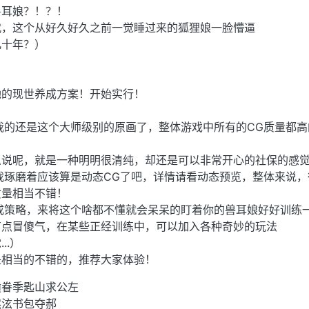
兽耳娘？！？！
代，这个从好久好久之前一觉睡过来的狐狸娘一脸懵逼
几十年？）
她的现世养成方案！开始实行！
我的还是这个大师级别的原画了，整体游戏中所有的CG质量都高
么说呢，就是一种明明很清纯，却还是可以非常开心的社保的感
我琢磨着应该算是动态CG了吧，详情请看动态预览，整体来说，
质量相当不错！
成策略，来将这个啥都不懂就会呆呆的盯着你的兽耳娘好好训练
有点冒傻气，在某些正经训练中，可以加入各种奇妙的玩法
..）
是相当的不错的，推荐大家体验！
逾眷季匙山求公左
然泫书包夺郝