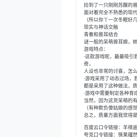
捡到了一只刚刚苏醒的
面对着完全不熟悉的现
（所以你丫一次冬眠好
现实与神话交融
青春和兽耳结合
谜一般的呆萌兽耳娘，
游戏特点：
·这款游戏呢，最最吸引
奇，
人设也非常的讨喜，怎
·游戏采用了动态过场，
都是采用了这种做法，
·游戏中需要制定各种育
当然，因为这货呆萌的
（有种欺负傻姑娘的感觉.
总之，质量方面我觉得
百度云口令链接：羊祺
夸克口令链接：筷莱趯