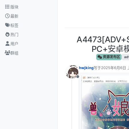
跳转至内容
版块
最新
标签
热门
A4473[ADV
用户
PC+安卓模
群组
资源发布区
ad
hwjking
写于
2025年6月6日 
最后由 编辑
离线