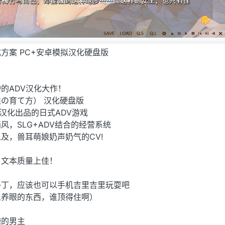
方案 PC+安卓模拟汉化硬盘版
的ADV汉化大作！
の育て方） 汉化硬盘版
]汉化出品的日式ADV游戏
风，SLG+ADV结合的经营系统
及，兽耳萌娘奶声奶气的CV!
，文本质量上佳！
补丁，应该也可以手机吉里吉里玩耍吧
么养眼的东西，谁顶得住啊）
糖的男主