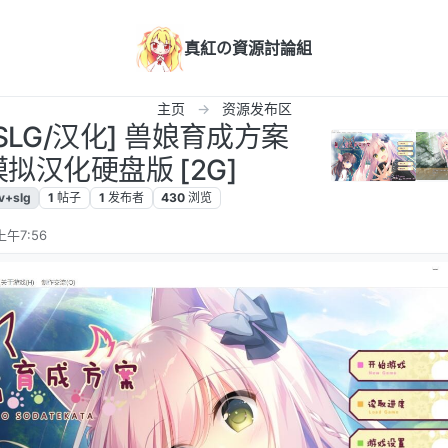
真紅の資源討論組
主页
资源发布区
+SLG/汉化] 兽娘育成方案
拟汉化硬盘版 [2G]
v+slg
1
帖子
1
发布者
430
浏览
上午7:56