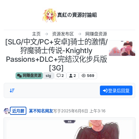
跳转至内容
真紅の資源討論組
主页
资源发布区
网赚盘资源
[SLG/中文/PC+安卓]骑士的激情/
狩魔骑士传说-Knightly
Passions+DLC+完结汉化步兵版
[3G]
网赚盘资源
slg
2
2
569
登录后回复
近月厨
某不知名网友
写于
2025年6月6日 上午3:16
最后由 编辑
离线