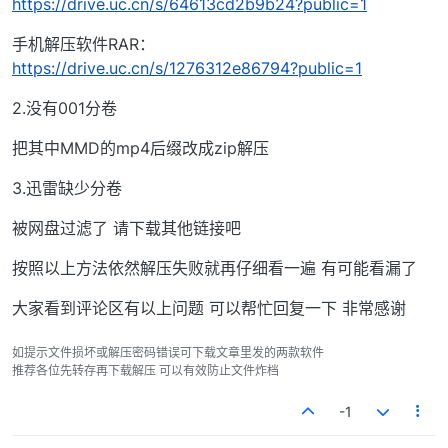
https://drive.uc.cn/s/64613cd2b9b24?public=1
手机解压软件RAR：
https://drive.uc.cn/s/1276312e86794?public=1
2.没有001分卷
把其中MMD的mp4后缀改成zip解压
3.迅雷缺少分卷
被网盘过滤了 请下载其他链接吧
按照以上方法依然解压失败就再仔细看一遍 有可能看漏了
大家看到评论区有以上问题 可以帮忙回复一下 非常感谢
如提示文件损坏或解压密码错误可下载文章里发的两款软件
推荐各位先转存再下载解压 可以有效防止文件炸档
-1