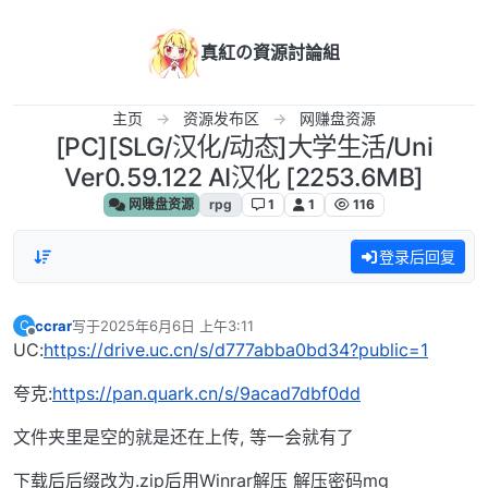
跳转至内容
真紅の資源討論組
主页
资源发布区
网赚盘资源
[PC][SLG/汉化/动态]大学生活/Uni
Ver0.59.122 AI汉化 [2253.6MB]
网赚盘资源
rpg
1
1
116
登录后回复
ccrar
写于
2025年6月6日 上午3:11
C
最后由 编辑
离线
UC:
https://drive.uc.cn/s/d777abba0bd34?public=1
夸克:
https://pan.quark.cn/s/9acad7dbf0dd
文件夹里是空的就是还在上传, 等一会就有了
下载后后缀改为.zip后用Winrar解压 解压密码mg