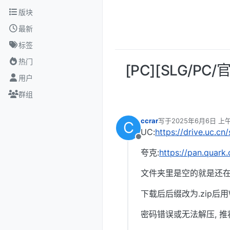
跳转至内容
版块
最新
标签
热门
[PC][SLG/PC
用户
群组
ccrar
写于
2025年6月6日 上午
C
最后由 编辑
UC:
https://drive.uc.c
离线
夸克:
https://pan.quark
文件夹里是空的就是还在
下载后后缀改为.zip后用W
密码错误或无法解压, 推