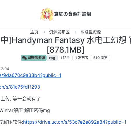
真紅の資源討論組
主页
资源发布区
网赚盘资源
/官中]Handyman Fantasy 水电工
[878.1MB]
网赚盘资源
rpg
1
帖子
1
发布者
519
浏览
2:04
n/s/9da670c9a33b4?public=1
.cn/s/81c75fdff293
上传, 等一会就有了
inrar解压 解压密码mg
荐解压软件:
https://drive.uc.cn/s/53c7e2e892a84?public=1