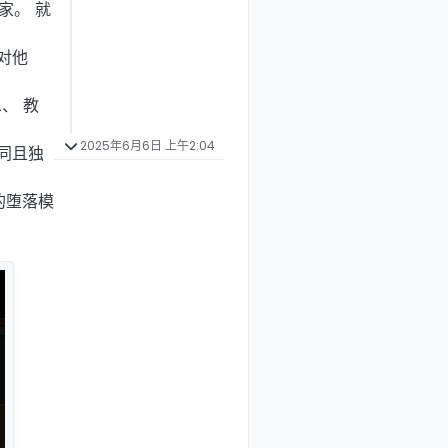
家。 就
对他
、 教
2025年6月6日 上午2:04
同且独
的堕落模