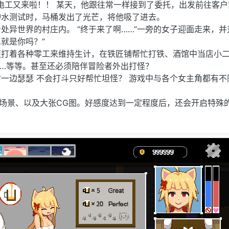
电工又来啦！！ 某天，他跟往常一样接到了委托，出发前往客户
冲水测试时，马桶发出了光芒，将他吸了进去。
处异世界的村庄内。 “终于来了啊……”一旁的女子迎面走来，并
…就是你吗？”
打着各种零工来维持生计，在铁匠铺帮忙打铁、酒馆中当店小二
…等等。甚至还必须陪伴冒险者外出打怪？
一边瑟瑟 不会打斗只好帮忙坦怪？ 游戏中与各个女主角都有不
场景、以及大张CG图。好感度达到一定程度后，还会开启特殊