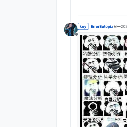
key
ErrorEutopia
写于
20
最后由 
离线