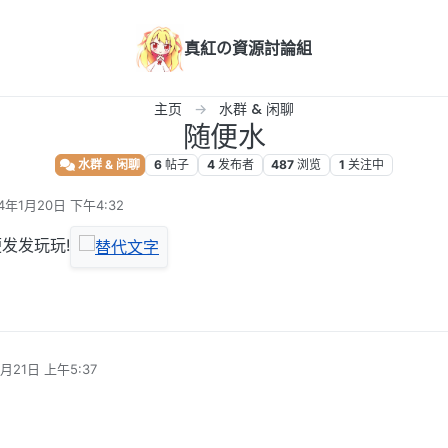
真紅の資源討論組
主页
水群 & 闲聊
随便水
水群 & 闲聊
6
帖子
4
发布者
487
浏览
1
关注中
4年1月20日 下午4:32
编辑
发发玩玩!
1月21日 上午5:37