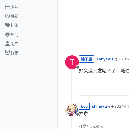
跳转至内容
版块
最新
标签
热门
用户
群组
柚子厨
Tonycola
写于
202
T
最后由 
离线
好久没来发帖子了，随便
key
shinnku
写于
2024年
最后由 编辑
抽象
离线
可愛くてごめん