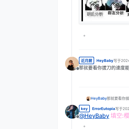
近月厨
HeyBaby
写于
202
最后由 
那就要看你拔刀的速度
离线
HeyBaby
那就要看你
key
ErrorEutopia
写于
20
最后由 Er
@
HeyBaby
填空:樱花
离线