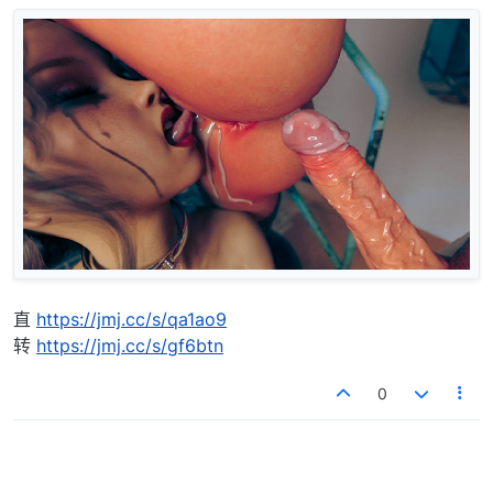
直
https://jmj.cc/s/qa1ao9
转
https://jmj.cc/s/gf6btn
0