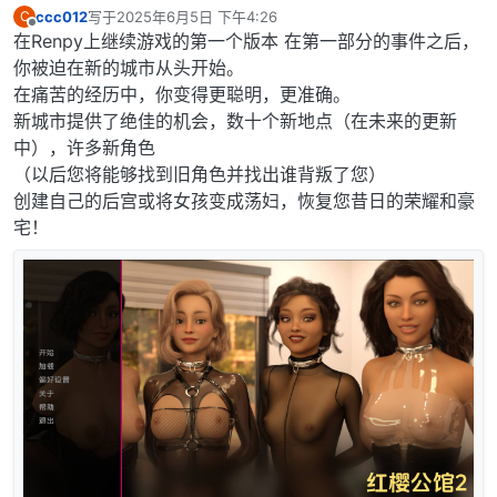
ccc012
写于
2025年6月5日 下午4:26
C
最后由 编辑
离线
在Renpy上继续游戏的第一个版本 在第一部分的事件之后，
你被迫在新的城市从头开始。
在痛苦的经历中，你变得更聪明，更准确。
新城市提供了绝佳的机会，数十个新地点（在未来的更新
中），许多新角色
（以后您将能够找到旧角色并找出谁背叛了您）
创建自己的后宫或将女孩变成荡妇，恢复您昔日的荣耀和豪
宅！