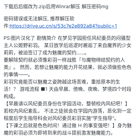
下载后后缀改为.zip后用Winrar解压 解压密码mg
密码错误或无法解压, 推荐解压软
件:
https://drive.uc.cn/s/53c7e2e892a84?public=1
PS:图片汉化了 剧情简介 在梦见学园担任风纪委员的闷骚型
主人公姬野彩羽。 某日放学后巡逻时邂逅了来自魔界的少女
莉莉，被迫签订了成为魅魔的契约……。
要解除契约就必须像彩羽一样战胜『与魔物缔结契约的人
类』。 然而，若想让魅魔的能力开花结果，就必须做些色色
的事情——。
彩羽究竟能否以魅魔之姿跨越这场苦难，重拾原本的生
活！？ 游戏流程 ■1 天由早晨、傍晚、夜晚、梦境四个时段
构成。
【早晨请以风纪委员身份在学园活动，整顿校内风纪吧！】
若校内风纪紊乱， 不法之徒就会在学园内游荡，恶化到一定
程度后学生指导科会对风纪委员彩羽实施"学生指导"。
【下课之后就是色色时间！通过做 H 的事变强吧！】身为魅
魔的彩羽必须为即将到来的战斗提前激发魅魔能力。