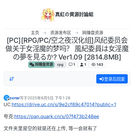
跳转至内容
真紅の資源討論組
主页
资源发布区
网赚盘资源
[PC][RPG/PC/空之夜汉化组]风纪委员会
做关于女淫魔的梦吗？ 風紀委員は女淫魔
の夢を見るか? Ver1.09 [2814.8MB]
网赚盘资源
rpg
1
1
143
登录后回复
ccrar
写于
2025年6月5日 下午1:28
C
最后由 编辑
离线
UC:
https://drive.uc.cn/s/9e2cf89c47014?public=1
夸克:
https://pan.quark.cn/s/07f473b248ee
文件夹里是空的就是还在上传, 等一会就有了