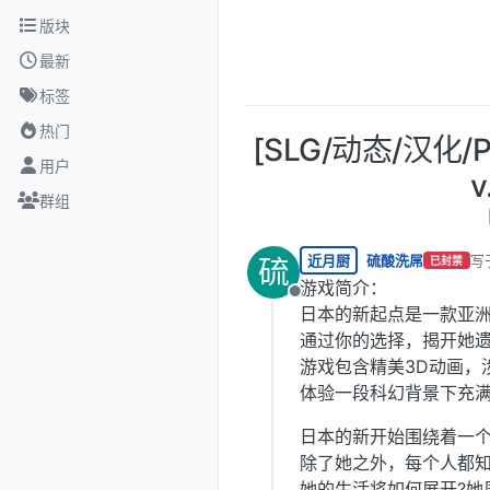
跳转至内容
版块
最新
标签
热门
[SLG/动态/汉化/P
用户
v
群组
近月厨
硫酸洗屌
写
硫
已封禁
最
游戏简介：
离线
日本的新起点是一款亚洲
通过你的选择，揭开她
游戏包含精美3D动画，
体验一段科幻背景下充
日本的新开始围绕着一
除了她之外，每个人都
她的生活将如何展开?她