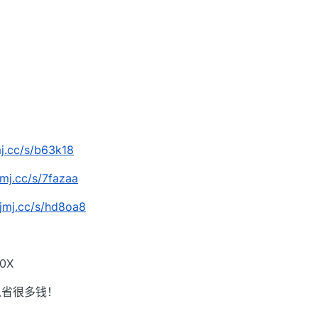
mj.cc/s/b63k18
jmj.cc/s/7fazaa
/jmj.cc/s/hd8oa8
0X
以省很多钱！