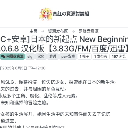
真紅の資源討論組
主页
资源发布区
网赚盘资源
C+安卓]日本的新起点 New Beginnings 
.0.6.8 汉化版【3.83G/FM/百度/迅
网赚盘资源
slg
汉化
步兵
pc+安卓
1
帖子
1
发布者
167
浏览
于
2025年6月5日 下午12:30
后由 编辑
风SLG，你将扮演一位失忆少女，探索她在日本的新生活。
遗失的过去，并与周围的角色互动。
涉及多个主角、腐化、乱伦等成人元素。
满未知和选择的冒险之旅。
个女孩的生活展开，她因生活中的未知事件而失去了记忆
知道过去，
周围的其他人又是如何应对的呢?