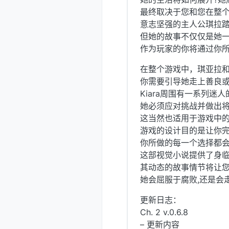
最终取决于您和您在整个
意志坚强的主人公琪拉
但她的故事不仅仅是她
作为玩家的你将通过你
在整个游戏中，琪亚拉
你需要引导她走上善良
Kiara周围有一系列
她必须应对挑战并做出
这当然也适用于游戏中的
游戏的设计目的是让你完全
你所做的每一个选择都
这部视觉小说提供了身
其动态的故事情节将让
她会屈服于腐败,还是会
更新日志：
Ch. 2 v.0.6.8
– 更新内容