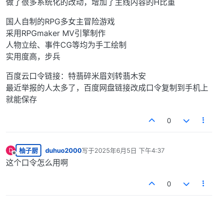
做了很多系统化的改动，增加了主线内容的H比重
国人自制的RPG多女主冒险游戏
采用RPGmaker MV引擎制作
人物立绘、事件CG等均为手工绘制
实用度高，步兵
百度云口令链接：特翡碎米眉刘转翡木安
最近举报的人太多了，百度网盘链接改成口令复制到手机上
就能保存
0
柚子厨
duhuo2000
写于
2025年6月5日 下午4:37
D
最后由 编辑
离线
这个口令怎么用啊
0