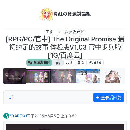
跳转至内容
真紅の資源討論組
主页
资源发布区
[RPG/PC/官中] The Original Promise 最
初约定的故事 体验版V1.03 官中步兵版
[1G/百度云]
资源发布区
rpg
2
2
654
登录后回复
ERARTO1
写于
2025年6月5日 上午9:59
E
最后由 编辑
离线