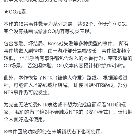
★OO元素
本作的18禁事件数量为系列之最，共52个，但无任何CG。
完全没有插画或像素OO内容等视觉表现。
包含恋爱、坏结局、Boss战失败等多种类型的事件。 所有
事件均嵌入剧情中，由于游戏部分篇幅较长，事件触发频率
较低， 但几乎所有事件都包含深入的本番行为，带来浓厚的
OO场景。 若悠闲体验，OO文本内容预计耗时约15小时。
此外，本作恢复了NTR（被他人夺爱）路线。 根据游戏进
程，可能进入坏路线或坏结局。 即使回避NTR路线，部分
NTR事件仍可能发生。
为完全无法接受NTR表达或不想为完成度而观看NTR的玩
家， 我们准备了绝对不会触发NTR的【安心模式】，请根据
个人喜好选择使用。
※事件回放功能即使在未解锁状态下也可使用。