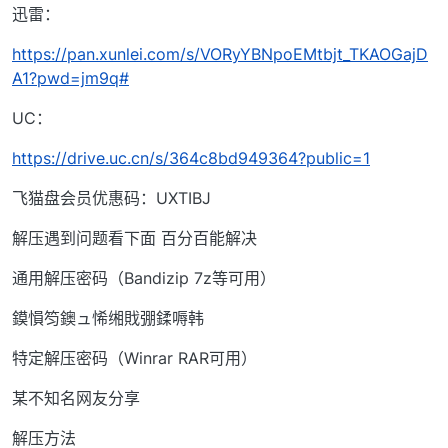
迅雷：
https://pan.xunlei.com/s/VORyYBNpoEMtbjt_TKAOGajD
A1?pwd=jm9q#
UC：
https://drive.uc.cn/s/364c8bd949364?public=1
飞猫盘会员优惠码：UXTIBJ
解压遇到问题看下面 百分百能解决
通用解压密码（Bandizip 7z等可用）
鏌愪笉鐭ュ悕缃戝弸鍒嗕韩
特定解压密码（Winrar RAR可用）
某不知名网友分享
解压方法