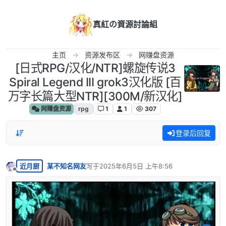
跳转至内容
真紅の資源討論組
主页
资源发布区
网赚盘资源
[日式RPG/汉化/NTR]螺旋传说3
Spiral Legend III grok3汉化版 [百
万字长篇大型NTR][300M/新汉化]
网赚盘资源
rpg
1
1
307
登录后回复
近月厨
某不知名网友
写于
2025年6月5日 上午8:56
最后由 编辑
离线