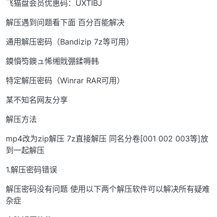
飞猫盘会员优惠码：UXTIBJ
解压遇到问题看下面 百分百能解决
通用解压密码（Bandizip 7z等可用）
鏌愪笉鐭ュ悕缃戝弸鍒嗕韩
特定解压密码（Winrar RAR可用）
某不知名网友分享
解压方法
mp4改为zip解压 7z直接解压 同名分卷[001 002 003等]放
到一起解压
1.解压密码错误
解压密码没有问题 使用以下两个解压软件可以解决所有疑难
杂症