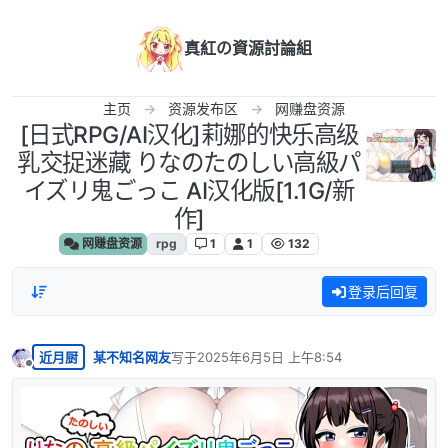
跳转至内容
真紅の資源討論組
主页
资源发布区
网赚盘资源
[日式RPG/AI汉化]莉娜的快乐高级
乳交捉迷藏 りなのたのしい高級パ
イズリ鬼ごっこ AI汉化版[1.1G/新
作]
网赚盘资源
rpg
1
1
132
登录后回复
近月厨
某不知名网友
写于
2025年6月5日 上午8:54
最后由 编辑
离线