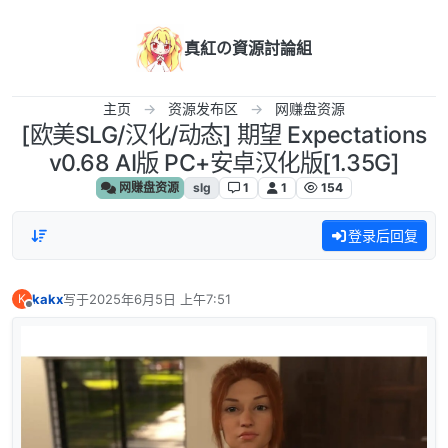
跳转至内容
真紅の資源討論組
主页
资源发布区
网赚盘资源
[欧美SLG/汉化/动态] 期望 Expectations
v0.68 AI版 PC+安卓汉化版[1.35G]
网赚盘资源
slg
1
1
154
登录后回复
kakx
写于
2025年6月5日 上午7:51
K
最后由 编辑
离线