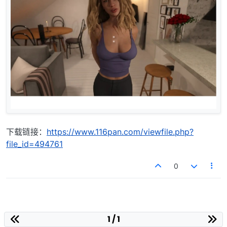
下载链接：
https://www.116pan.com/viewfile.php?
file_id=494761
0
1 / 1