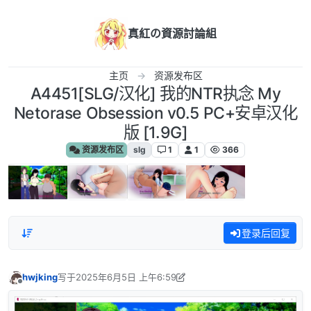
跳转至内容
真紅の資源討論組
主页
资源发布区
A4451[SLG/汉化] 我的NTR执念 My
Netorase Obsession v0.5 PC+安卓汉化
版 [1.9G]
资源发布区
slg
1
1
366
登录后回复
hwjking
写于
2025年6月5日 上午6:59
最后由 hwjking 编辑
2025年6月5日 上午2:55
离线