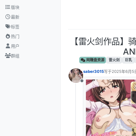
跳转至内容
版块
最新
标签
热门
【雷火剑作品】骑
用户
AN
群组
网赚盘资源
雷火剑
巨乳
saber3015
写于
2025年6月5
最后由 编辑
离线