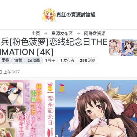
真紅の資源討論組
主页
资源发布区
网赚盘资源
兵[粉色菠萝]恋线纪念日THE
IMATION [4K]
里番
18禁
2d动画
1
帖子
1
发布者
258
浏览
日 上午3:27