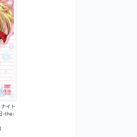
リーナイト
-the-
和