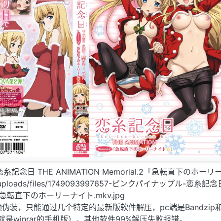
糸記念日 THE ANIMATION Memorial.2「急転直下のホー
ts/uploads/files/1749093997657-ピンクパイナップル-恋糸記念日
al.2-急転直下のホーリーナイト.mkv.jpg
伪装，只能通过几个特定的最新版软件解压，pc端是Bandzip
.0（就是winrar的手机版），其他软件99%解压失败报错。