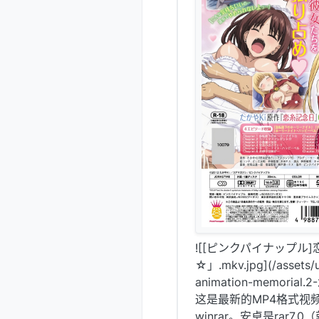
![[ピンクパイナップル]恋
☆」.mkv.jpg](/asse
animation-memori
这是最新的MP4格式视频
winrar。安卓是rar7