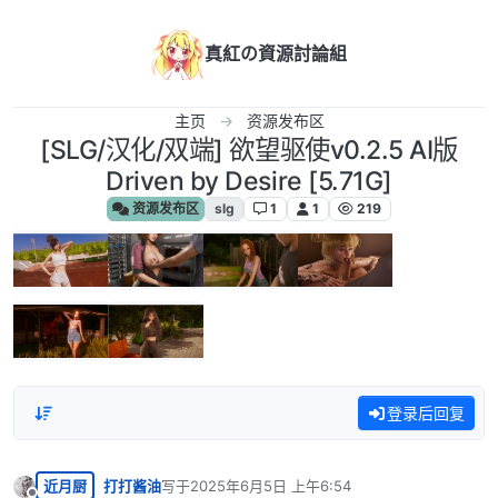
跳转至内容
真紅の資源討論組
主页
资源发布区
[SLG/汉化/双端] 欲望驱使v0.2.5 AI版
Driven by Desire [5.71G]
资源发布区
slg
1
1
219
登录后回复
近月厨
打打酱油
写于
2025年6月5日 上午6:54
最后由 编辑