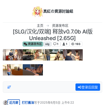
跳转至内容
真紅の資源討論組
主页
资源发布区
[SLG/汉化/双端] 释放v0.7.0b AI版
Unleashed [2.65G]
资源发布区
slg
1
1
193
登录后回复
近月厨
打打酱油
写于
2025年6月5日 上午6:22
最后由 编辑