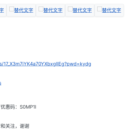
m/s/17_X3m7iYK4a70YXbxglIEg?pwd=kydg
s
惠码：S0MP1I
赞和关注，谢谢