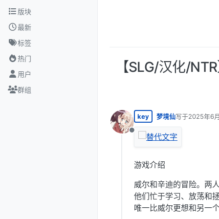
跳转至内容
版块
最新
标签
热门
【SLG/汉化/NTR】
用户
群组
key
梦境仙
写于
2025年6月
最后由 编辑
离线
游戏介绍
威尔和辛迪的冒险。两
他们忙于学习、放荡和
唯一比威尔更想和另一