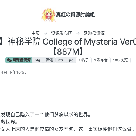
真紅の資源討論組
主页
资源发布区
网赚盘资源
神秘学院 College of Mysteria Ve
【887M】
网赚盘资源
slg
汉化
ntr
pc
1
帖子
1
发布者
183
浏览
4日 下午10:52
人发现自己陷入了一个他们梦寐以求的世界。
拯救世界。
个女人上床的人是他狡猾的女友辛迪，这一事实促使他们这么做