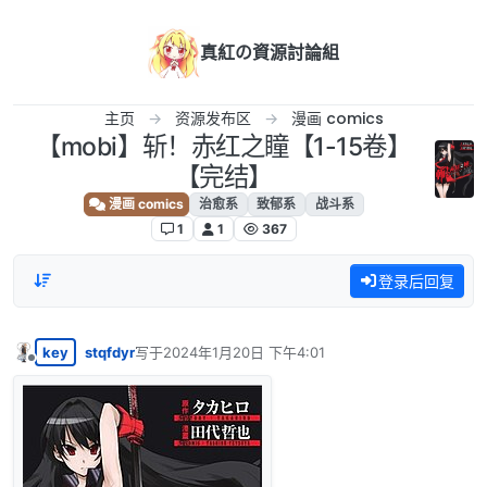
跳转至内容
真紅の資源討論組
主页
资源发布区
漫画 comics
【mobi】斩！赤红之瞳【1-15卷】
【完结】
漫画 comics
治愈系
致郁系
战斗系
1
1
367
登录后回复
key
stqfdyr
写于
2024年1月20日 下午4:01
最后由 编辑
离线