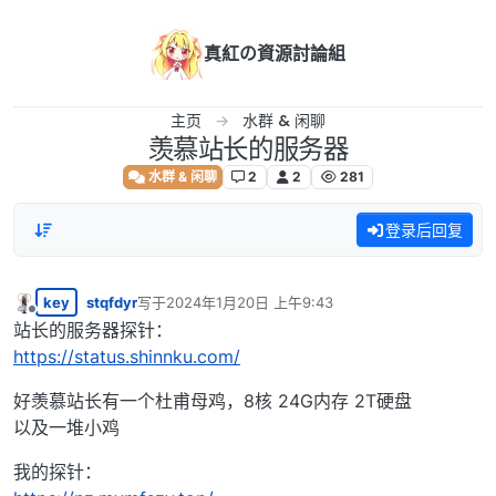
跳转至内容
真紅の資源討論組
主页
水群 & 闲聊
羡慕站长的服务器
水群 & 闲聊
2
2
281
登录后回复
key
stqfdyr
写于
2024年1月20日 上午9:43
最后由 编辑
离线
站长的服务器探针：
https://status.shinnku.com/
好羡慕站长有一个杜甫母鸡，8核 24G内存 2T硬盘
以及一堆小鸡
我的探针：