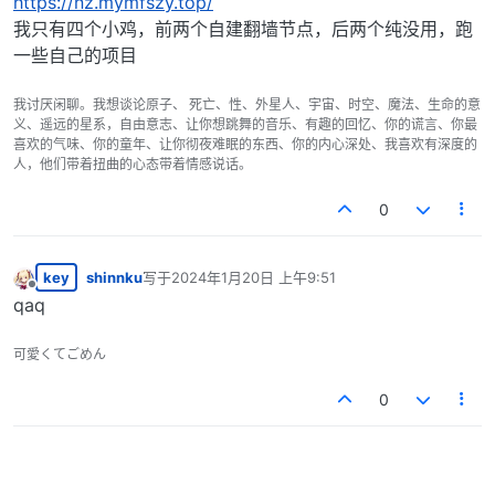
https://nz.mymfszy.top/
我只有四个小鸡，前两个自建翻墙节点，后两个纯没用，跑
一些自己的项目
我讨厌闲聊。我想谈论原子、 死亡、性、外星人、宇宙、时空、魔法、生命的意
义、遥远的星系，自由意志、让你想跳舞的音乐、有趣的回忆、你的谎言、你最
喜欢的气味、你的童年、让你彻夜难眠的东西、你的内心深处、我喜欢有深度的
人，他们带着扭曲的心态带着情感说话。
0
key
shinnku
写于
2024年1月20日 上午9:51
最后由 编辑
离线
qaq
可愛くてごめん
0