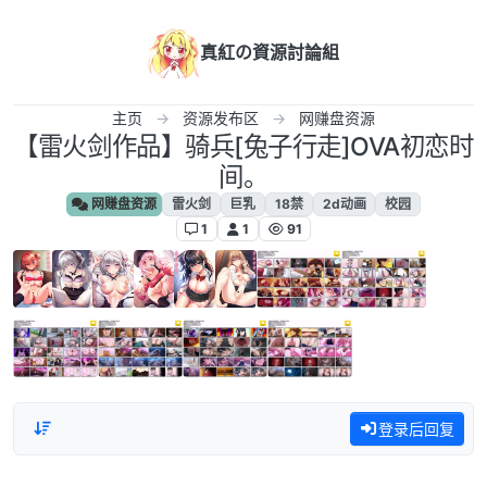
跳转至内容
真紅の資源討論組
主页
资源发布区
网赚盘资源
【雷火剑作品】骑兵[兔子行走]OVA初恋时
间。
网赚盘资源
雷火剑
巨乳
18禁
2d动画
校园
1
1
91
登录后回复