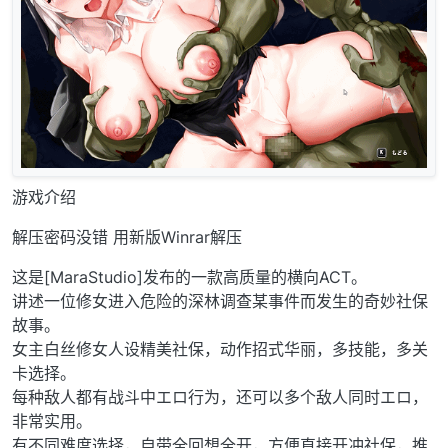
游戏介绍
解压密码没错 用新版Winrar解压
这是[MaraStudio]发布的一款高质量的横向ACT。
讲述一位修女进入危险的深林调查某事件而发生的奇妙社保
故事。
女主白丝修女人设精美社保，动作招式华丽，多技能，多关
卡选择。
每种敌人都有战斗中エロ行为，还可以多个敌人同时エロ，
非常实用。
有不同难度选择，自带全回想全开，方便直接开冲社保，推