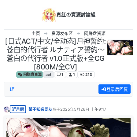
跳转至内容
真紅の資源討論組
主页
资源发布区
网赚盘资源
[日式ACT/中文/全动态]月神誓约:
苍白的代行者 ルナティア誓約～
蒼白の代行者 v1.0正式版+全CG
[800M/全CV]
网赚盘资源
act
1
1
213
登录后回复
近月厨
某不知名网友
写于
2025年5月26日 上午9:17
最后由 编辑
离线