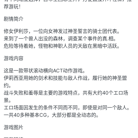
荐游玩！
剧情简介
修女伊利莎，一位向女神发过神圣誓言的骑士团代表。
来到了一个兽人出没的森林，调查某个事件的真.相。
危险等待着她，怪物和神职人员的天敌在黑暗中活跃。
游戏内容
这是一款带状滚动横向ACT动作游戏。
伊莉西亚用她的剑术和技能与敌人作战，履行她的神圣盟
约。
战斗失败和羞辱是主要的游戏特点，共有大约40个エロ场
景。
エロ场面因发生的条件不同而不同，即使是对同一个敌人。
一共40多种基本CG，大部分都是全动态的。
游戏图片