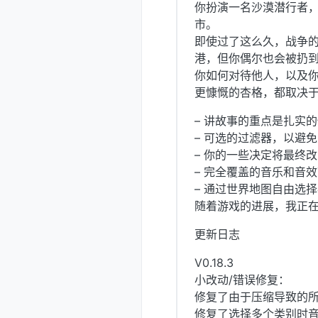
你扮演一名沙漠潜行者
市。
即使过了这么久，战争
港，但你偶尔也会被扔
你如何对待他人，以及
更慷慨的杏格，都取决
– 讲故事的重点是扎实
– 可选的过滤器，以避
– 你的一些决定将最终
– 完全覆盖的音乐和音
– 通过世界地图自由选
随着游戏的进展，我正
更新日志
V0.18.3
小改动/错误修复：
修复了由于压缩导致的
修复了选择多个类别时