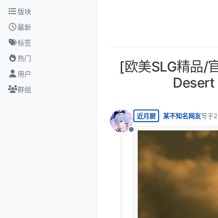
跳转至内容
版块
最新
标签
热门
[欧美SLG精品
用户
Desert
群组
近月厨
某不知名网友
写于
2
最后由
离线