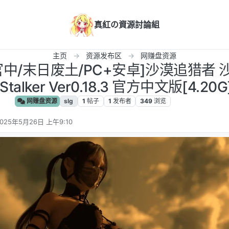
真紅の資源討論組
主页
资源发布区
网赚盘资源
/官中/末日废土/PC+安卓]沙漠追猎者
 Stalker Ver0.18.3 官方中文版[4.20G
网赚盘资源
slg
1
帖子
1
发布者
349
浏览
025年5月26日 上午9:10
 编辑