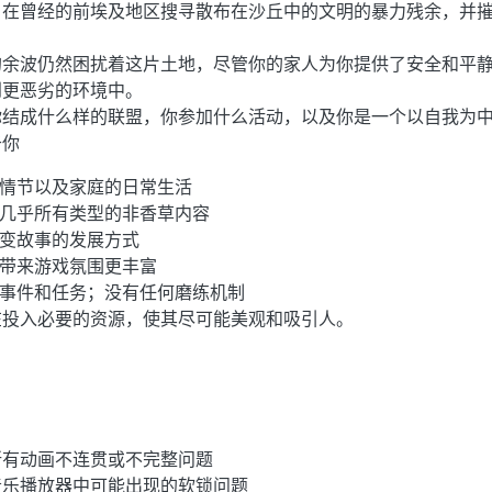
，在曾经的前埃及地区搜寻散布在沙丘中的文明的暴力残余，并
的余波仍然困扰着这片土地，尽管你的家人为你提供了安全和平
到更恶劣的环境中。
你结成什么样的联盟，你参加什么活动，以及你是一个以自我为
于你
的情节以及家庭的日常生活
免几乎所有类型的非香草内容
改变故事的发展方式
效带来游戏氛围更丰富
择事件和任务；没有任何磨练机制
在投入必要的资源，使其尽可能美观和吸引人。
所有动画不连贯或不完整问题
音乐播放器中可能出现的软锁问题