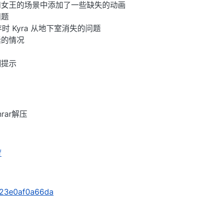
和女王的场景中添加了一些缺失的动画
问题
保存时 Kyra 从地下室消失的问题
话的情况
糊提示
rar解压
f
s/23e0af0a66da