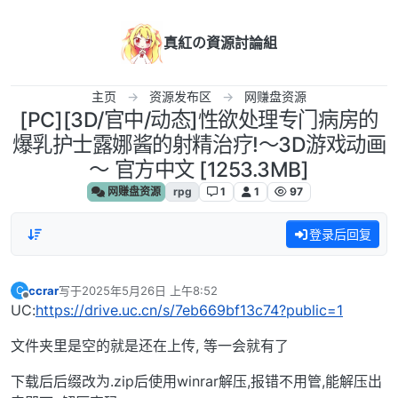
跳转至内容
真紅の資源討論組
主页
资源发布区
网赚盘资源
[PC][3D/官中/动态]性欲处理专门病房的
爆乳护士露娜酱的射精治疗!～3D游戏动画
～ 官方中文 [1253.3MB]
网赚盘资源
rpg
1
1
97
登录后回复
ccrar
写于
2025年5月26日 上午8:52
C
最后由 编辑
离线
UC:
https://drive.uc.cn/s/7eb669bf13c74?public=1
文件夹里是空的就是还在上传, 等一会就有了
下载后后缀改为.zip后使用winrar解压,报错不用管,能解压出