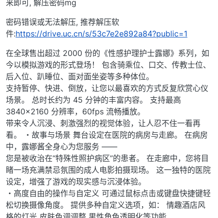
来即可, 解压密码mg
密码错误或无法解压, 推荐解压软
件:
https://drive.uc.cn/s/53c7e2e892a84?public=1
在全球售出超过 2000 份的《性感护理护士露娜》系列，如
今以模拟游戏的形式登场！ 包含骑乘位、口交、传教士位、
后入位、趴睡位、面对面坐姿等多种体位。
支持暂停、快进、倒放，让您以最喜欢的方式反复欣赏心仪
场景。 总时长约为 45 分钟的丰富内容。 支持最高
3840×2160 分辨率，60fps 流畅播放。
带来令人沉浸、刺激强烈的视觉体验，让人忍不住一看再
看。 ・故事与场景 舞台设定在医院的病房与走廊。 在病房
中，露娜酱全身心为您服务 ——
您是被收治在“特殊性照护病区”的患者。 在走廊中，您将目
睹一场充满禁忌氛围的成人电影拍摄现场。 这一独特的医院
设定，增强了游戏的现实感与沉浸体验。
・高度自由的操作与自定义 可通过鼠标点击或键盘快捷键轻
松切换摄像角度。 提供多种自定义选项，如： 情趣酒店风
格的灯光 皮肤色调调整 男性角色透明化等功能