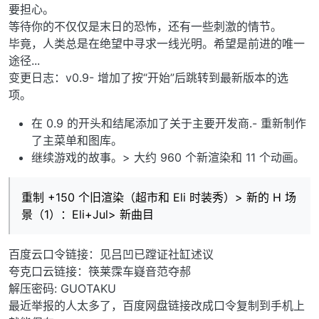
要担心。
等待你的不仅仅是末日的恐怖，还有一些刺激的情节。
毕竟，人类总是在绝望中寻求一线光明。希望是前进的唯一
途径...
变更日志：v0.9- 增加了按“开始”后跳转到最新版本的选
项。
在 0.9 的开头和结尾添加了关于主要开发商.- 重新制作
了主菜单和图库。
继续游戏的故事。> 大约 960 个新渲染和 11 个动画。
重制 +150 个旧渲染（超市和 Eli 时装秀）> 新的 H 场
景（1）：Eli+Jul> 新曲目
百度云口令链接：见吕凹已蹚证社缸述议
夸克口云链接：筷莱霂车嶷音范夺郝
解压密码: GUOTAKU
最近举报的人太多了，百度网盘链接改成口令复制到手机上