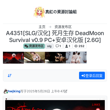
跳转至内容
真紅の資源討論組
主页
资源发布区
A4351[SLG/汉化] 死月生存 DeadMoon
Survival v0.9 PC+安卓汉化版 [2.6G]
资源发布区
slg
1
1
252
登录后回复
hwjking
写于
2025年5月26日 上午6:47
最后由 hwjking 编辑
2025年5月26日 上午2:20
在线