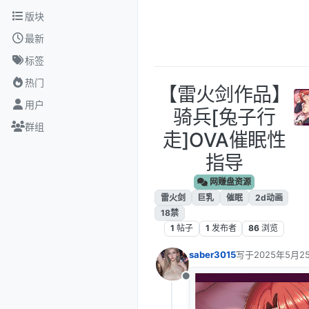
跳转至内容
版块
最新
标签
热门
【雷火剑作品】
用户
骑兵[兔子行
群组
走]OVA催眠性
指导
网赚盘资源
雷火剑
巨乳
催眠
2d动画
18禁
1
帖子
1
发布者
86
浏览
saber3015
写于
2025年5月25
最后由 编辑
离线