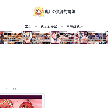
真紅の資源討論組
主页
资源发布区
网赚盘资源
日 下午1:55