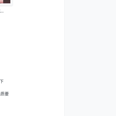
.
下
画质要