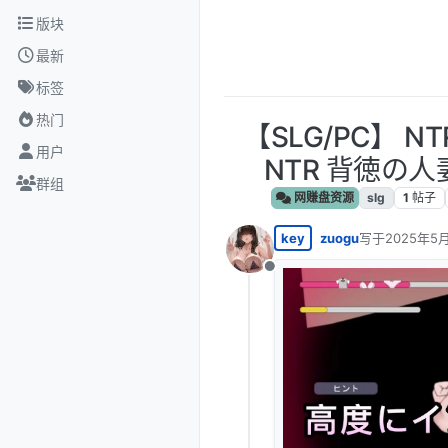
跳转至内容
版块
最新
标签
热门
【SLG/PC】 N
用户
NTR 背徳の人
群组
网赚盘资源
slg
1
帖子
key
zuogu
写于
2025年5月
最后由 编辑
离线