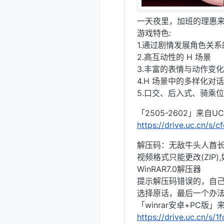
一天夜里，加班的理惠来
游戏特色:
1.通过剧情发展角色关系的
2.高互动性的 H 场景
3.丰富的表情与动作变化
4.H 场景中的多样化对
5.口交、后入式、骑乘
「2505-2602」来自
https://drive.uc.cn/s
解压码：无敌牛头人酋
视频格式只能更改(ZIP
WinRAR7.0解压器
提示解压码错误的，自
选择原话，最后一个办法
「winrar安卓+PC版
https://drive.uc.cn/s/