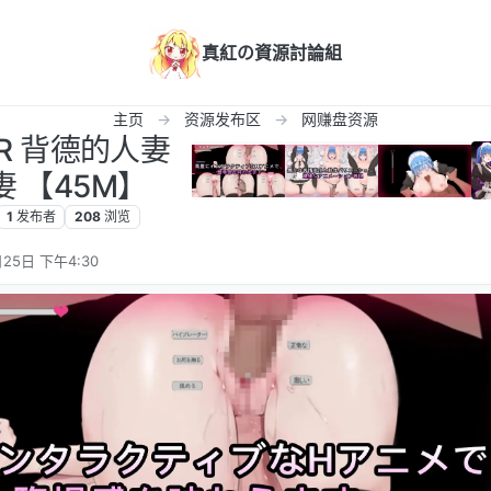
真紅の資源討論組
主页
资源发布区
网赚盘资源
TR 背德的人妻
妻 【45M】
1
发布者
208
浏览
25日 下午4:30