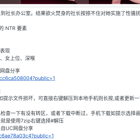
到社长办公室。结果欲火焚身的社长按捺不住对她实施了性骚扰..
 NTR 要素
话表现
位、女上位、深喉
UC网盘分享
/cfcc6ca508004?public=1
长
),如提示文件损坏，可直接右键解压到本地手机则长按,或者更新一
己检查一下有没有转区，或者下载中断过，手机下载如提示选择
就是使用7zip右键选择#解压
」来自UC网盘分享
1fc6ae78a03c4?public=1