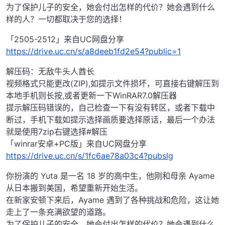
为了保护儿子的安全，她会付出怎样的代价？她会遇到什么
样的人？一切都取决于您的选择！
「2505-2512」来自UC网盘分享
https://drive.uc.cn/s/a8deeb1fd2e54?public=1
解压码：无敌牛头人酋长
视频格式只能更改(ZIP),如提示文件损坏，可直接右键解压到
本地手机则长按,或者更新一下WinRAR7.0解压器
提示解压码错误的，自己检查一下有没有转区，或者下载中
断过，手机下载如提示选择画质要选择原话，最后一个办法
就是使用7zip右键选择#解压
「winrar安卓+PC版」来自UC网盘分享
https://drive.uc.cn/s/1fc6ae78a03c4?pubslg
你扮演的 Yuta 是一名 18 岁的高中生，他刚和母亲 Ayame
从日本搬到美国，希望重新开始生活。
在新家安顿下来后，Ayame 遇到了各种挑战和危险，这让她
走上了一条充满欲望的道路。
为了保护儿子的安全，她会付出怎样的代价？她会遇到什么