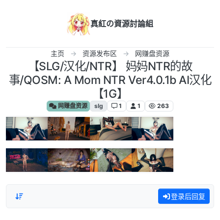
跳转至内容
真紅の資源討論組
主页
资源发布区
网赚盘资源
【SLG/汉化/NTR】 妈妈NTR的故
事/QOSM: A Mom NTR Ver4.0.1b AI汉化
【1G】
网赚盘资源
slg
1
1
263
登录后回复