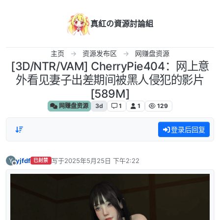
跳转至内容
真紅の資源討論組
主页
资源发布区
网赚盘资源
[3D/NTR/VAM] CherryPie404：网上意
外看见妻子出差期间被黑人侵犯的影片
[589M]
网赚盘资源
3d
1
1
129
登录后回复
yjfdf
写于
2025年5月25日 下午2:22
Y
已封禁
最后由 编辑
离线