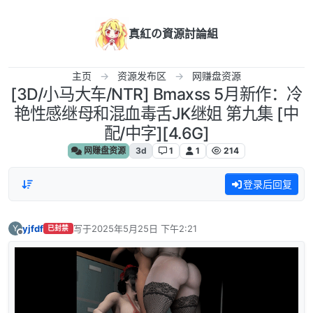
跳转至内容
真紅の資源討論組
主页
资源发布区
网赚盘资源
[3D/小马大车/NTR] Bmaxss 5月新作：冷
艳性感继母和混血毒舌JK继姐 第九集 [中
配/中字][4.6G]
网赚盘资源
3d
1
1
214
登录后回复
yjfdf
写于
2025年5月25日 下午2:21
Y
已封禁
最后由 编辑
离线