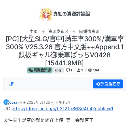
跳转至内容
真紅の資源討論組
主页
资源发布区
网赚盘资源
[PC][大型SLG/官中]满车率300%/満車率
300% V25.3.26 官方中文版++Append.1
鉄板ギャル御乗車ぱっちV0428
[15441.9MB]
网赚盘资源
rpg
1
1
164
登录后回复
ccrar
写于
2025年5月25日 下午1:34
C
最后由 编辑
离线
UC:
https://drive.uc.cn/s/b3121b863d4b4?public=1
文件夹里是空的就是还在上传, 等一会就有了