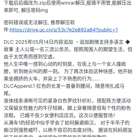
下载后后缀改为.zip后使用winrar解压,报错不用管,能解压出
来即可, 解压密码mg
密码错误或无法解压, 推荐解压软
件:
https://drive.uc.cn/s/53c7e2e892a84?public=1
DLC 2025年05月14日内容追加 ・追加剧情支持多语言 ◆
故事 主人公是一名三流公务员，按照周围人的期望生活，但
由于太优秀而感到空虚。
他人生中唯一感到心动的时刻是，在街上与一个女人撞肩
膀，听到她尖叫的那一刻。 为了再次体验这种快感，他开始
乘坐拥挤的火车，并染上了不熟悉的行为……
DLCAppend.1 红色的长发一直垂到腰间，随意地扎成马
尾。
身体线条清晰可见的紧身白色罗纹针织衫，搭配既方便活动
又保留女性魅力的牛仔短裤，脚上穿着随意但有个性的粉色
凉鞋。 已婚不良少女便利店店员。这次以便服登场！
从满车1的经验中似乎学会了如何躲避痴汉， 对于半吊子的
痴汉则强势威吓，以绝不容忍的态度对待。 据说在妈妈朋友