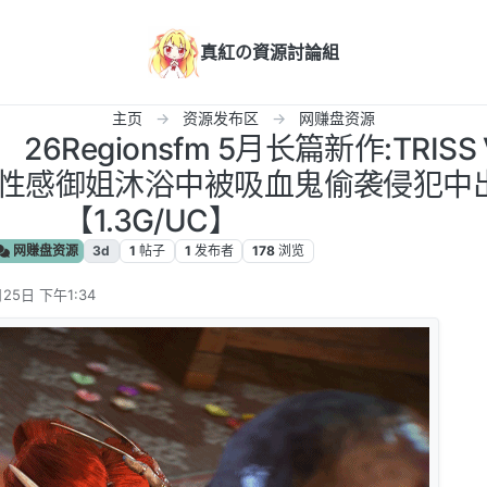
真紅の資源討論組
主页
资源发布区
网赚盘资源
 26Regionsfm 5月长篇新作:TRISS 
莉丝 性感御姐沐浴中被吸血鬼偷袭侵犯中
【1.3G/UC】
网赚盘资源
3d
1
帖子
1
发布者
178
浏览
25日 下午1:34