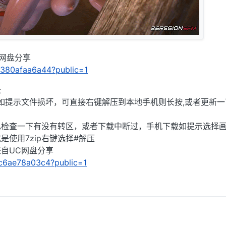
C网盘分享
10380afaa6a44?public=1
长
),如提示文件损坏，可直接右键解压到本地手机则长按,或者更新一
己检查一下有没有转区，或者下载中断过，手机下载如提示选择
使用7zip右键选择#解压
」来自UC网盘分享
1fc6ae78a03c4?public=1