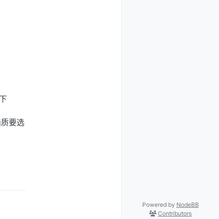
下
画质要选
Powered by
NodeBB
Contributors