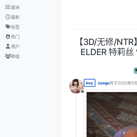
跳转至内容
版块
最新
标签
热门
【3D/无修/NTR】
用户
ELDER 特
群组
key
zuogu
写于
2025年5月
最后由 编辑
离线